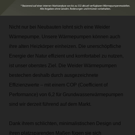
Umweltenergie nutzen
Nicht nur bei Neubauten lohnt sich eine Weider
Wärmepumpe. Unsere Wärmepumpen können auch
ihre alten Heizkörper einheizen. Die unerschöpfliche
Energie der Natur effizient und komfortabel zu nutzen,
ist unser oberstes Ziel. Die Weider Wärmepumpen
bestechen deshalb durch ausgezeichnete
Effizienzwerte – mit einem COP (Coefficient of
Performance) von 6,2 für Grundwasserwärmepumpen
sind wir derzeit führend auf dem Markt.
Dank ihrem schlichten, minimalistischen Design und
ihren platzsparenden Maßen fügen sie sich