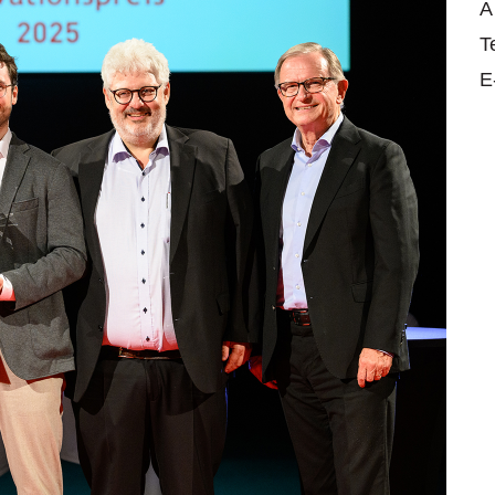
A
T
E