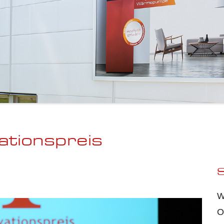
ationspreis
S
W
O