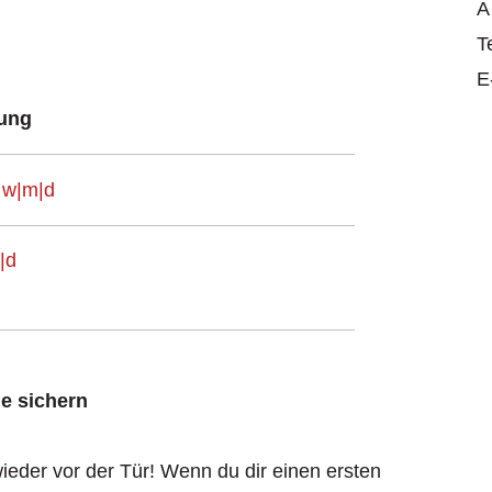
A
T
E
bung
g w|m|d
|d
ne sichern
ieder vor der Tür! Wenn du dir einen ersten